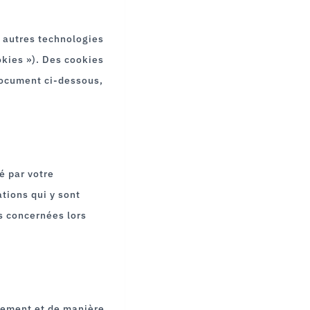
et autres technologies
okies »). Des cookies
document ci-dessous,
é par votre
ations qui y sont
s concernées lors
ctement et de manière