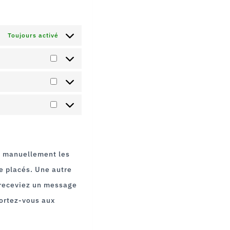
Toujours activé
PREFERENCES
STATISTIQUES
MARKETING
u manuellement les
e placés. Une autre
s receviez un message
portez-vous aux