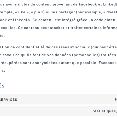
nous avons inclus du contenu provenant de Facebook et Linked
emple, « like », « pin ») ou les partager (par exemple, « twee
ok et LinkedIn. Ce contenu est intégré grâce un code obten
 cookies. Ce contenu peut stocker et traiter certaines informa
ée.
ration de confidentialité de ces réseaux sociaux (qui peut êtr
 savoir ce qu’ils font de vos données (personnelles) traitées 
 récupérées sont anonymisées autant que possible. Facebook
is.
és
services
F
Statistiques