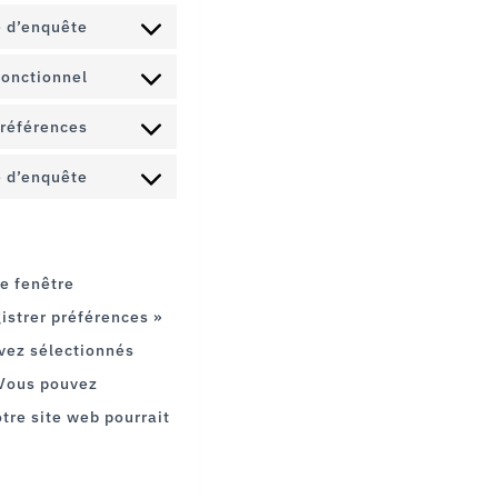
SERVICE
e d’enquête
FONTS
TO
GOOGLE-
CONSENT
SERVICE
Fonctionnel
MAPS
TO
WISTIA
CONSENT
SERVICE
Préférences
TO
MAILCHIMP
CONSENT
SERVICE
e d’enquête
TO
FACEBOOK
CONSENT
SERVICE
TO
LINKEDIN
SERVICE
ne fenêtre
DIVERS
istrer préférences »
avez sélectionnés
 Vous pouvez
otre site web pourrait