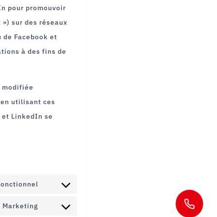
In pour promouvoir
t ») sur des réseaux
u de Facebook et
tions à des fins de
e modifiée
en utilisant ces
 et LinkedIn se
onctionnel
CONSENT
, Marketing
TO
CONSENT