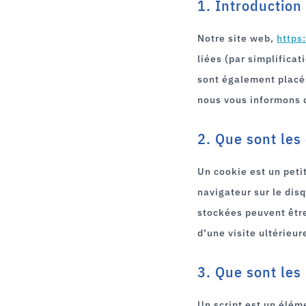
1. Introduction
Notre site web,
https
liées (par simplifica
sont également placé
nous vous informons d
2. Que sont les
Un cookie est un peti
navigateur sur le dis
stockées peuvent être
d’une visite ultérieur
3. Que sont les 
Un script est un élém