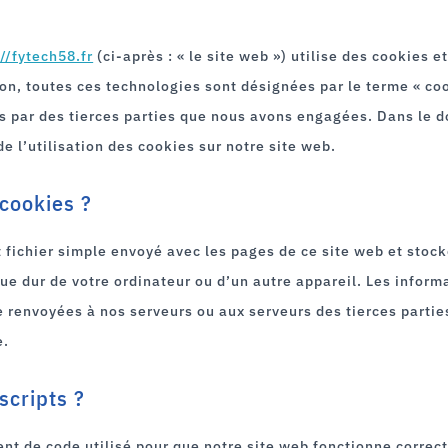
://fytech58.fr
(ci-après : « le site web ») utilise des cookies 
tion, toutes ces technologies sont désignées par le terme « co
s par des tierces parties que nous avons engagées. Dans le 
e l’utilisation des cookies sur notre site web.
 cookies ?
t fichier simple envoyé avec les pages de ce site web et stock
que dur de votre ordinateur ou d’un autre appareil. Les inform
 renvoyées à nos serveurs ou aux serveurs des tierces partie
e.
scripts ?
ent de code utilisé pour que notre site web fonctionne corre