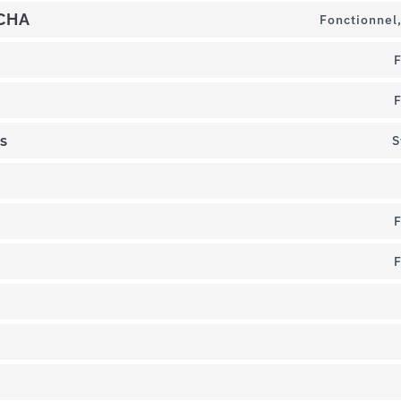
TCHA
Fonctionnel
F
F
s
S
F
F